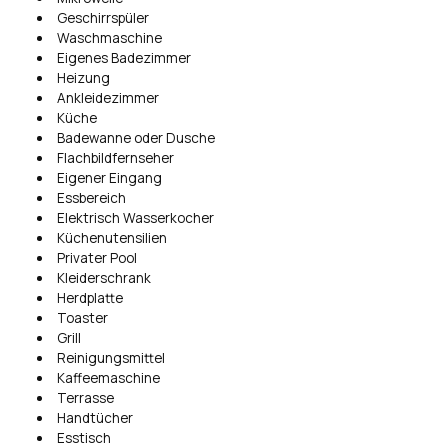
Geschirrspüler
Waschmaschine
Eigenes Badezimmer
Heizung
Ankleidezimmer
Küche
Badewanne oder Dusche
Flachbildfernseher
Eigener Eingang
Essbereich
Elektrisch Wasserkocher
Küchenutensilien
Privater Pool
Kleiderschrank
Herdplatte
Toaster
Grill
Reinigungsmittel
Kaffeemaschine
Terrasse
Handtücher
Esstisch