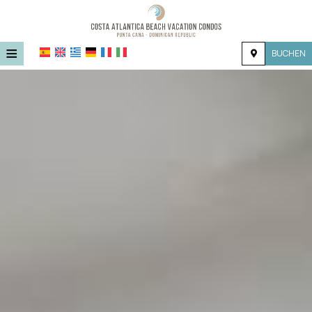
≡
BUCHEN
STARTSEITE
STANDORT
UNTERKUNFT
EINRICHTUNGEN
FOTOGALLERIE